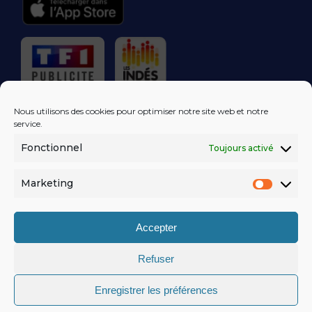
RÉGIE PUBLICITAIRE
Nous utilisons des cookies pour optimiser notre site web et notre
service.
Fonctionnel
Toujours activé
LES EXCLUS
KISS FM
DANS VOTRE
BOÎTE MAIL!
Marketing
Market
S'ABONNER
Accepter
Refuser
MENTIONS LÉGALES
Enregistrer les préférences
POLITIQUE DE CONFIDENTIALITÉ
© KISSFM