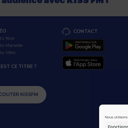
e audience
avec
KISS FM !
ÉO
CONTACT
éo Nice
éo Marseille
éo Villes
EST CE TITRE ?
COUTER KISSFM
Nous utilisons
Fonction