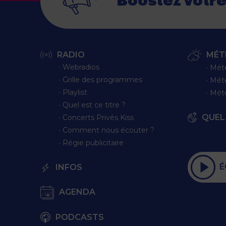
Boostez votr
RADIO
MÉT
∙ Webradios
∙ Mét
∙ Grille des programmes
∙ Mét
∙ Playlist
∙ Mét
∙ Quel est ce titre ?
QUEL 
∙ Concerts Privés Kiss
∙ Comment nous écouter ?
∙ Régie publicitaire
É
INFOS
AGENDA
PODCASTS