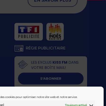
EN SAVOIR PLUS
RÉGIE PUBLICITAIRE
LES EXCLUS
KISS FM
DANS
VOTRE BOÎTE MAIL!
S'ABONNER
 des cookies pour optimiser notre site web et notre service.
nel
Toujours activé