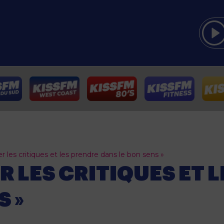
r les critiques et les prendre dans le bon sens »
ER LES CRITIQUES ET 
S »