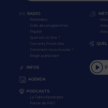
RADIO
MÉT
∙ Webradios
∙ Mét
∙ Grille des programmes
∙ Mét
∙ Playlist
∙ Mét
∙ Quel est ce titre ?
QUEL 
∙ Concerts Privés Kiss
∙ Comment nous écouter ?
∙ Régie publicitaire
É
INFOS
AGENDA
PODCASTS
∙ La FabricA'podcasts
∙ Parole de PRO