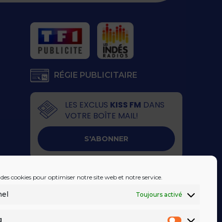
RÉGIE PUBLICITAIRE
LES EXCLUS
KISS FM
DANS
VOTRE BOÎTE MAIL!
S'ABONNER
 des cookies pour optimiser notre site web et notre service.
nel
Toujours activé
g