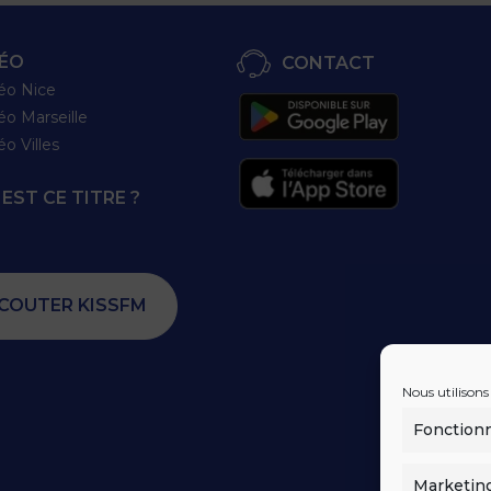
ÉO
CONTACT
éo Nice
éo Marseille
éo Villes
EST CE TITRE ?
COUTER KISSFM
Nous utilisons
Fonction
Marketin