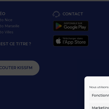
ÉO
CONTACT
éo Nice
éo Marseille
éo Villes
EST CE TITRE ?
COUTER KISSFM
Nous utilisons
Fonction
Marketin