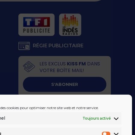
RÉGIE PUBLICITAIRE
LES EXCLUS
KISS FM
DANS
VOTRE BOÎTE MAIL!
S'ABONNER
 des cookies pour optimiser notre site web et notre service.
nel
Toujours activé
g