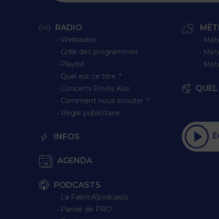
RADIO
MÉT
∙ Webradios
∙ Mét
∙ Grille des programmes
∙ Mét
∙ Playlist
∙ Mét
∙ Quel est ce titre ?
QUEL 
∙ Concerts Privés Kiss
∙ Comment nous écouter ?
∙ Régie publicitaire
É
INFOS
AGENDA
PODCASTS
∙ La FabricA'podcasts
∙ Parole de PRO