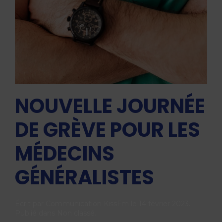
NOUVELLE JOURNÉE
DE GRÈVE POUR LES
MÉDECINS
GÉNÉRALISTES
Écrit par
Communication KissFm
le
14 février 2023
.
Publié dans
Non classé
.