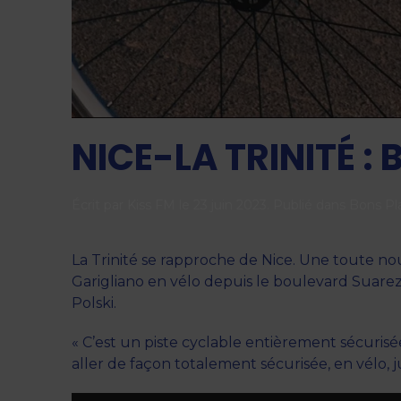
NICE-LA TRINITÉ :
Écrit par
Kiss FM
le
23 juin 2023
. Publié dans
Bons Pl
La Trinité se rapproche de Nice. Une toute nouvel
Garigliano en vélo depuis le boulevard Suarez
Polski.
« C’est un piste cyclable entièrement sécurisé
aller de façon totalement sécurisée, en vélo, 