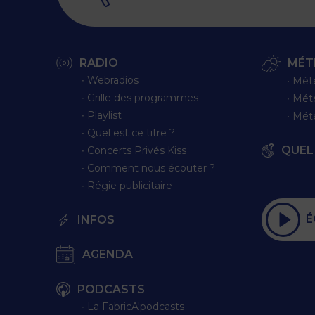
RADIO
MÉT
∙ Webradios
∙ Mét
∙ Grille des programmes
∙ Mét
∙ Playlist
∙ Mét
∙ Quel est ce titre ?
QUEL 
∙ Concerts Privés Kiss
∙ Comment nous écouter ?
∙ Régie publicitaire
É
INFOS
AGENDA
PODCASTS
∙ La FabricA'podcasts