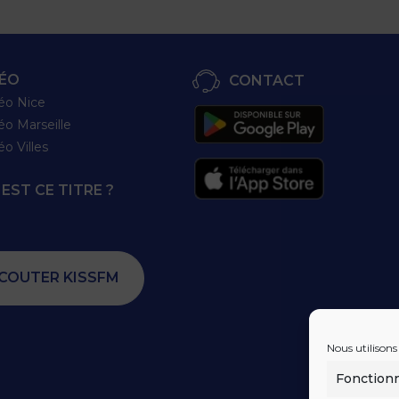
ÉO
CONTACT
éo Nice
éo Marseille
éo Villes
EST CE TITRE ?
COUTER KISSFM
Nous utilisons
Fonction