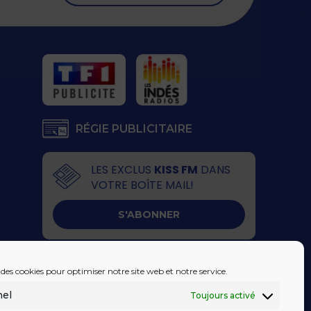
RÉGIE PUBLICITAIRE
LES EXCLUS
KISS FM
DANS
VOTRE BOÎTE MAIL!
S'ABONNER
 des cookies pour optimiser notre site web et notre service.
nel
Toujours activé