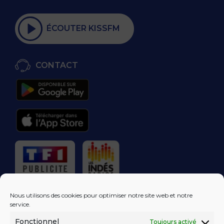
ÉCOUTER KISSFM
CONTACT
RÉGIE PUBLICITAIRE
Nous utilisons des cookies pour optimiser notre site web et notre
service.
Fonctionnel
Toujours activé