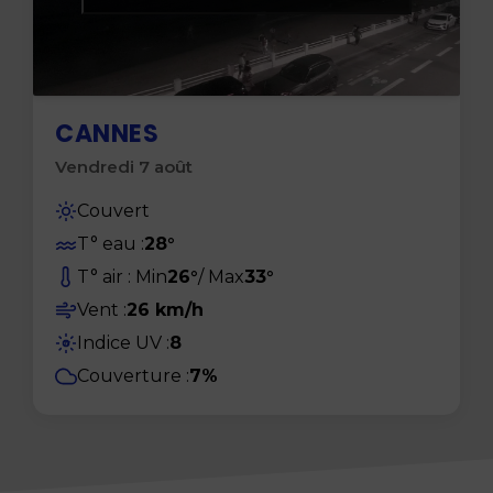
CANNES
Vendredi 7 août
Couvert
T° eau :
28°
T° air : Min
26°
/ Max
33°
Vent :
26 km/h
Indice UV :
8
UV
Couverture :
7%