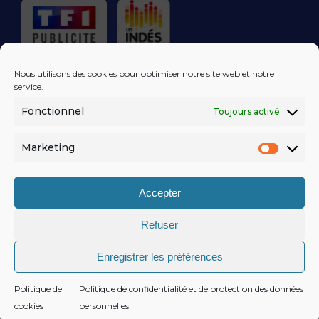
RÉGIE PUBLICITAIRE
Nous utilisons des cookies pour optimiser notre site web et notre
service.
Fonctionnel
Toujours activé
LES EXCLUS
KISS FM
DANS VOTRE
BOÎTE MAIL!
Marketing
Market
S'ABONNER
Accepter
Refuser
MENTIONS LÉGALES
Enregistrer les préférences
POLITIQUE DE CONFIDENTIALITÉ
© KISSFM
AGENCE EQUINOXAL
Politique de
Politique de confidentialité et de protection des données
cookies
personnelles