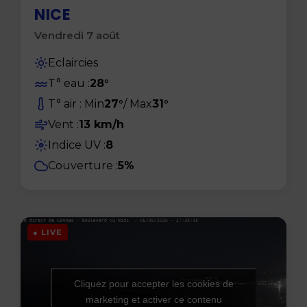
● LIVE
NICE
Vendredi 7 août
Eclaircies
T° eau :
28°
T° air : Min
27°
/ Max
31°
Vent :
13 km/h
Indice UV :
8
UV
Couverture :
5%
● LIVE
Cliquez pour accepter les cookies de
marketing et activer ce contenu