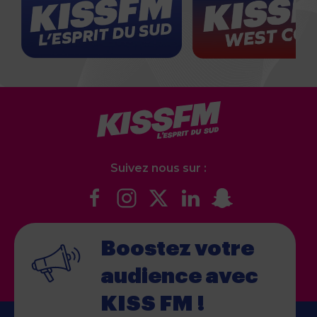
Suivez nous sur :
Boostez votre
audience
avec
KISS FM !