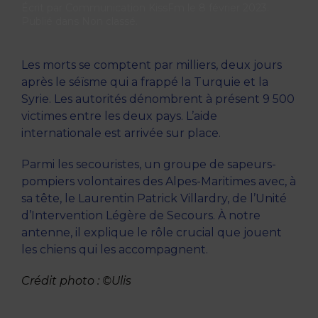
Écrit par
Communication KissFm
le
8 février 2023
.
Publié dans
Non classé
.
Les morts se comptent par milliers, deux jours
après le séïsme qui a frappé la Turquie et la
Syrie. Les autorités dénombrent à présent 9 500
victimes entre les deux pays. L’aide
internationale est arrivée sur place.
Parmi les secouristes, un groupe de sapeurs-
pompiers volontaires des Alpes-Maritimes avec, à
sa tête, le Laurentin Patrick Villardry, de l’Unité
d’Intervention Légère de Secours. À notre
antenne, il explique le rôle crucial que jouent
les chiens qui les accompagnent.
Crédit photo : ©Ulis