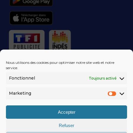
RÉGIE PUBLICITAIRE
Nous utilisons des cookies pour optimiser notre site web et notre
service.
Fonctionnel
Toujours activé
LES EXCLUS
KISS FM
DANS VOTRE
BOÎTE MAIL!
Marketing
Market
S'ABONNER
Accepter
Refuser