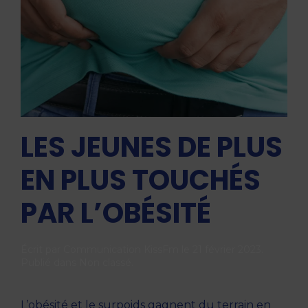
LES JEUNES DE PLUS
EN PLUS TOUCHÉS
PAR L’OBÉSITÉ
Écrit par
Communication KissFm
le
21 février 2023
.
Publié dans
Non classé
.
L’obésité et le surpoids gagnent du terrain en