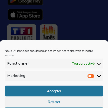
RÉGIE PUBLICITAIRE
Nous utilisons des cookies pour optimiser notre site web et notre
service.
Fonctionnel
Toujours activé
LES EXCLUS
KISS FM
DANS VOTRE
BOÎTE MAIL!
Marketing
Market
S'ABONNER
Accepter
Refuser