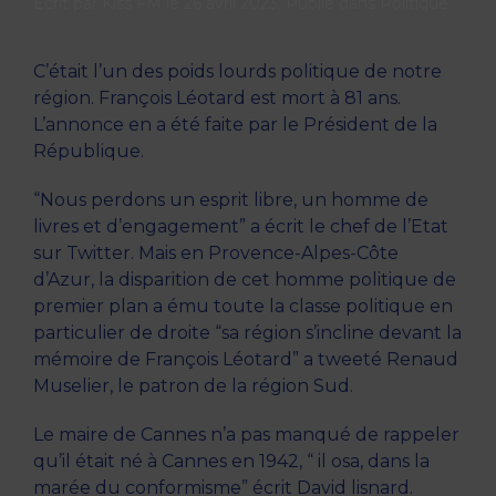
Écrit par
Kiss FM
le
26 avril 2023
. Publié dans
Politique
.
C’était l’un des poids lourds politique de notre
région. François Léotard est mort à 81 ans.
L’annonce en a été faite par le Président de la
République.
“Nous perdons un esprit libre, un homme de
livres et d’engagement” a écrit le chef de l’Etat
sur Twitter. Mais en Provence-Alpes-Côte
d’Azur, la disparition de cet homme politique de
premier plan a ému toute la classe politique en
particulier de droite “sa région s’incline devant la
mémoire de François Léotard” a tweeté Renaud
Muselier, le patron de la région Sud.
Le maire de Cannes n’a pas manqué de rappeler
qu’il était né à Cannes en 1942, “ il osa, dans la
marée du conformisme” écrit David lisnard.