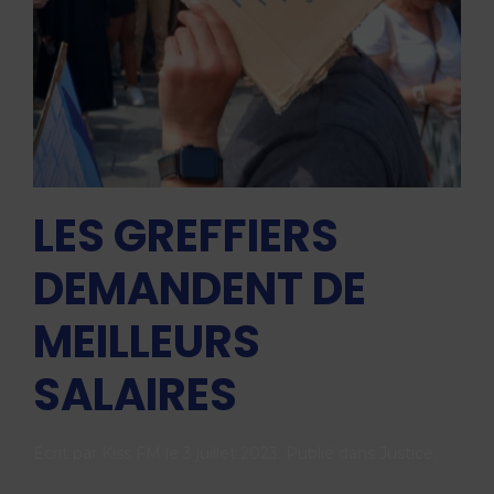
LES GREFFIERS
DEMANDENT DE
MEILLEURS
SALAIRES
Écrit par
Kiss FM
le
3 juillet 2023
. Publié dans
Justice
.