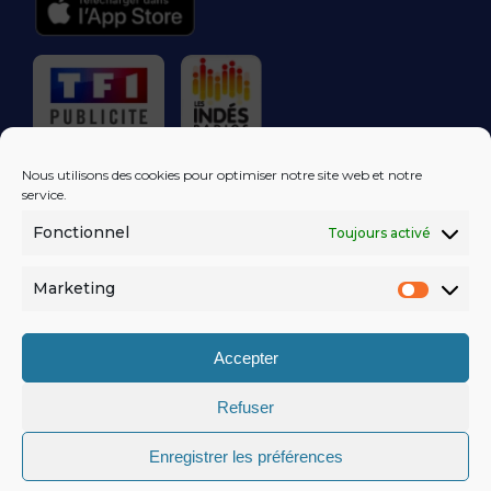
RÉGIE PUBLICITAIRE
Nous utilisons des cookies pour optimiser notre site web et notre
service.
Fonctionnel
Toujours activé
LES EXCLUS
KISS FM
DANS VOTRE
BOÎTE MAIL!
Marketing
Market
S'ABONNER
Accepter
Refuser
MENTIONS LÉGALES
Enregistrer les préférences
POLITIQUE DE CONFIDENTIALITÉ
© KISSFM