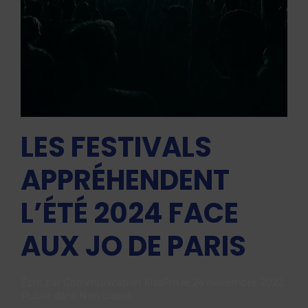
LES FESTIVALS
APPRÉHENDENT
L’ÉTÉ 2024 FACE
AUX JO DE PARIS
Écrit par
Communication KissFm
le
24 novembre 2022
.
Publié dans
Non classé
.