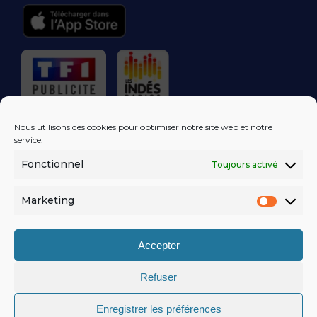
RÉGIE PUBLICITAIRE
Nous utilisons des cookies pour optimiser notre site web et notre
service.
Fonctionnel
Toujours activé
LES EXCLUS
KISS FM
DANS VOTRE
BOÎTE MAIL!
Marketing
Market
S'ABONNER
Accepter
Refuser
MENTIONS LÉGALES
Enregistrer les préférences