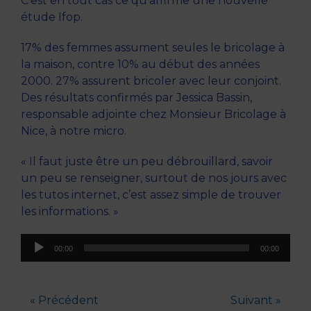
C’est en tout cas ce qu’affirme une nouvelle
étude Ifop.
17% des femmes assument seules le bricolage à
la maison, contre 10% au début des années
2000. 27% assurent bricoler avec leur conjoint.
Des résultats confirmés par Jessica Bassin,
responsable adjointe chez Monsieur Bricolage à
Nice, à notre micro.
« Il faut juste être un peu débrouillard, savoir
un peu se renseigner, surtout de nos jours avec
les tutos internet, c’est assez simple de trouver
les informations. »
Lecteur
00:00
00:00
audio
« Précédent
Suivant »