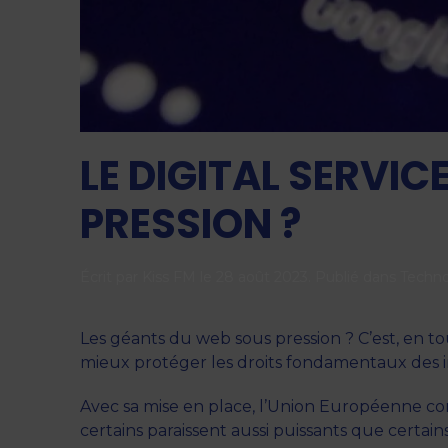
LE DIGITAL SERVIC
PRESSION ?
Écrit par
Kiss FM
le
28 août 2023
. Publié dans
Techno
Les géants du web sous pression ? C’est, en tou
mieux protéger les droits fondamentaux des i
Avec sa mise en place, l’Union Européenne co
certains paraissent aussi puissants que certains