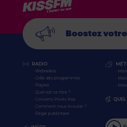
Boostez votr
RADIO
MÉT
∙ Webradios
∙ Mét
∙ Grille des programmes
∙ Mét
∙ Playlist
∙ Mét
∙ Quel est ce titre ?
QUEL 
∙ Concerts Privés Kiss
∙ Comment nous écouter ?
∙ Régie publicitaire
É