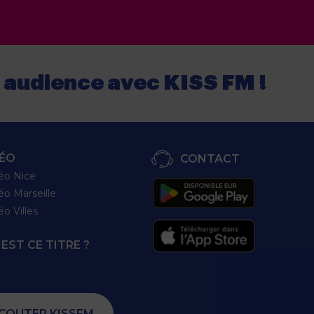
e audience
avec
KISS FM !
ÉO
CONTACT
éo Nice
éo Marseille
éo Villes
EST CE TITRE ?
COUTER KISSFM