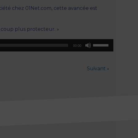
ociété chez 01Net.com, cette avancée est
aucoup plus protecteur. »
Utilisez
00:00
les
flèches
haut/bas
Suivant »
pour
augmenter
ou
diminuer
le
volume.