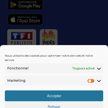
RÉGIE PUBLICITAIRE
Nous utilisons des cookies pour optimiser notre site web et notre
service.
Fonctionnel
Toujours activé
LES EXCLUS
KISS FM
DANS VOTRE
BOÎTE MAIL!
Marketing
Market
S'ABONNER
Accepter
Refuser