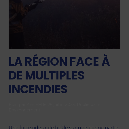
LA RÉGION FACE À
DE MULTIPLES
INCENDIES
Écrit par
Kiss FM
le
26 juillet 2023
. Publié dans
Environnement
.
Une forte odeur de brûlé sur une bonne partie