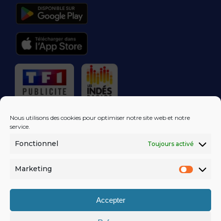
RÉGIE PUBLICITAIRE
Nous utilisons des cookies pour optimiser notre site web et notre
service.
Fonctionnel
Toujours activé
LES EXCLUS
KISS FM
DANS VOTRE
BOÎTE MAIL!
Marketing
Market
S'ABONNER
Accepter