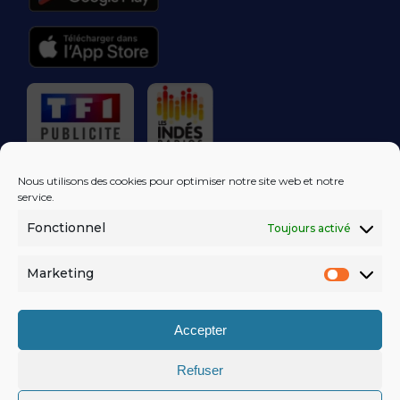
RÉGIE PUBLICITAIRE
Nous utilisons des cookies pour optimiser notre site web et notre
service.
Fonctionnel
Toujours activé
LES EXCLUS
KISS FM
DANS VOTRE
BOÎTE MAIL!
Marketing
Market
S'ABONNER
Accepter
Refuser
MENTIONS LÉGALES