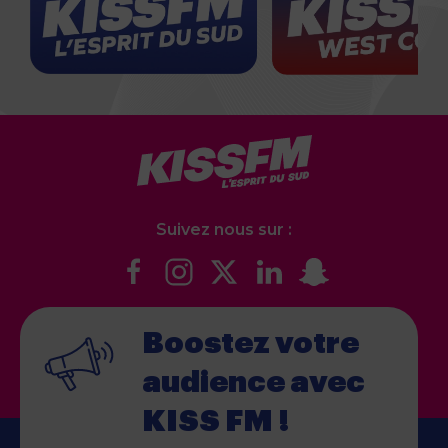
Suivez nous sur :
Boostez votre
audience
avec
KISS FM !