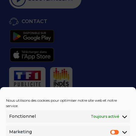
CONTACT
RÉGIE PUBLICITAIRE
Nous utilisons des cookies pour optimiser notre site web et notre
service.
Fonctionnel
Toujours activé
LES EXCLUS
KISS FM
DANS VOTRE
BOÎTE MAIL!
Marketing
Market