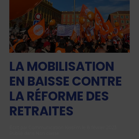
LA MOBILISATION
EN BAISSE CONTRE
LA RÉFORME DES
RETRAITES
Écrit par
Communication KissFm
le
8 février 2023
.
Publié dans
Non classé
.