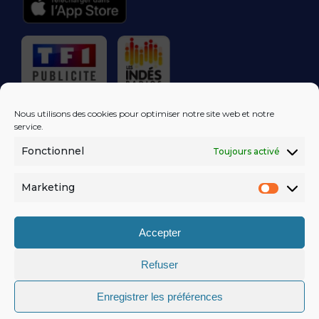
RÉGIE PUBLICITAIRE
Nous utilisons des cookies pour optimiser notre site web et notre
service.
Fonctionnel
Toujours activé
LES EXCLUS
KISS FM
DANS VOTRE
BOÎTE MAIL!
Marketing
Market
S'ABONNER
Accepter
Refuser
MENTIONS LÉGALES
Enregistrer les préférences
POLITIQUE DE CONFIDENTIALITÉ
© KISSFM