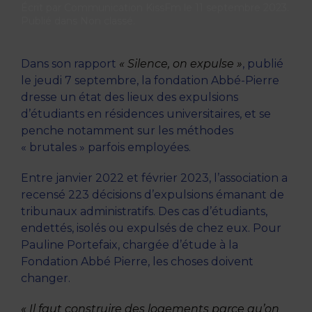
Écrit par
Communication KissFm
le
11 septembre 2023
.
Publié dans
Non classé
.
Dans son rapport
« Silence, on expulse »
, publié
le jeudi 7 septembre, la fondation Abbé-Pierre
dresse un état des lieux des expulsions
d’étudiants en résidences universitaires, et se
penche notamment sur les méthodes
« brutales » parfois employées.
Entre janvier 2022 et février 2023, l’association a
recensé 223 décisions d’expulsions émanant de
tribunaux administratifs. Des cas d’étudiants,
endettés, isolés ou expulsés de chez eux. Pour
Pauline Portefaix, chargée d’étude à la
Fondation Abbé Pierre, les choses doivent
changer.
« Il faut construire des logements parce qu’on