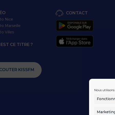
ÉO
CONTACT
éo Nice
éo Marseille
éo Villes
EST CE TITRE ?
COUTER KISSFM
Nous utilisons
Fonction
Marketin