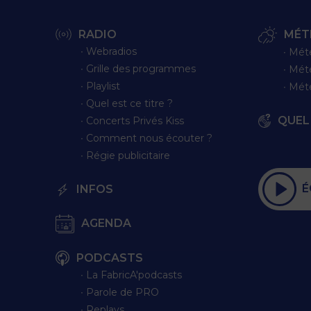
RADIO
MÉT
∙ Webradios
∙ Mét
∙ Grille des programmes
∙ Mét
∙ Playlist
∙ Mét
∙ Quel est ce titre ?
QUEL 
∙ Concerts Privés Kiss
∙ Comment nous écouter ?
∙ Régie publicitaire
É
INFOS
AGENDA
PODCASTS
∙ La FabricA'podcasts
∙ Parole de PRO
∙ Replays