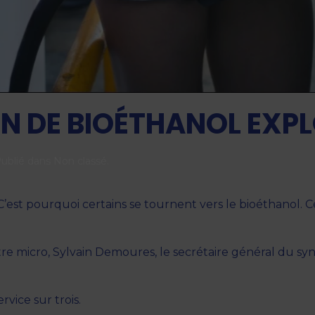
 DE BIOÉTHANOL EXP
Publié dans
Non classé
.
s. C’est pourquoi certains se tournent vers le bioéthano
notre micro, Sylvain Demoures, le secrétaire général du s
vice sur trois.