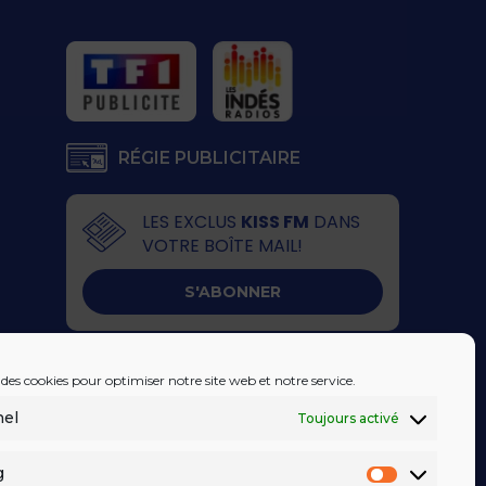
RÉGIE PUBLICITAIRE
LES EXCLUS
KISS FM
DANS
VOTRE BOÎTE MAIL!
S'ABONNER
 des cookies pour optimiser notre site web et notre service.
nel
Toujours activé
g
Marketin