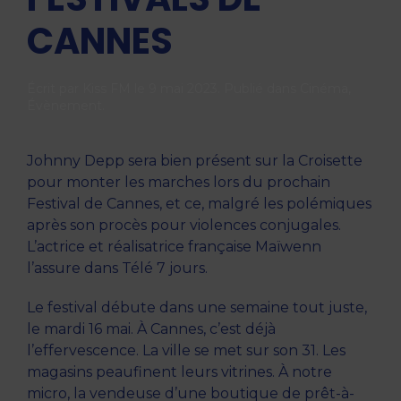
CANNES
Écrit par
Kiss FM
le
9 mai 2023
. Publié dans
Cinéma
,
Évènement
.
Johnny Depp sera bien présent sur la Croisette
pour monter les marches lors du prochain
Festival de Cannes, et ce, malgré les polémiques
après son procès pour violences conjugales.
L’actrice et réalisatrice française Maïwenn
l’assure dans Télé 7 jours.
Le festival débute dans une semaine tout juste,
le mardi 16 mai. À Cannes, c’est déjà
l’effervescence. La ville se met sur son 31. Les
magasins peaufinent leurs vitrines. À notre
micro, la vendeuse d’une boutique de prêt-à-