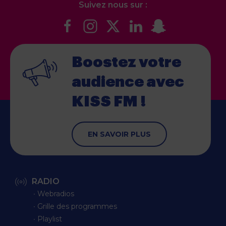
Suivez nous sur :
Boostez votre
audience
avec
KISS FM !
EN SAVOIR PLUS
RADIO
∙ Webradios
∙ Grille des programmes
∙ Playlist