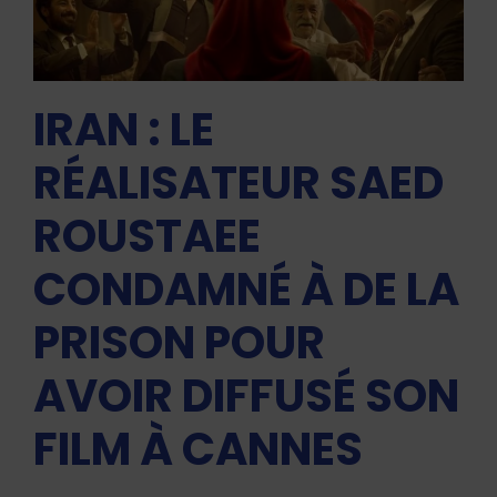
IRAN : LE
RÉALISATEUR SAED
ROUSTAEE
CONDAMNÉ À DE LA
PRISON POUR
AVOIR DIFFUSÉ SON
FILM À CANNES