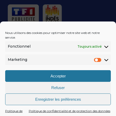
RÉGIE PUBLICITAIRE
Nous utilisons des cookies pour optimiser notre site web et notre
service.
Fonctionnel
Toujours activé
LES EXCLUS
KISS FM
DANS VOTRE
BOÎTE MAIL!
Marketing
Market
S'ABONNER
Accepter
Refuser
MENTIONS LÉGALES
Enregistrer les préférences
POLITIQUE DE CONFIDENTIALITÉ
© KISSFM
AGENCE EQUINOXAL
Politique de
Politique de confidentialité et de protection des données