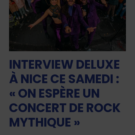
INTERVIEW DELUXE
À NICE CE SAMEDI :
« ON ESPÈRE UN
CONCERT DE ROCK
MYTHIQUE »