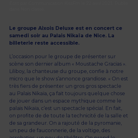
Écrit par
Communication KissFm
le
22 avril 2023
. Publié
dans
Non classé
.
Le groupe Aixois Deluxe est en concert ce
samedi soir au Palais Nikaïa de Nice. La
billeterie reste accessible.
L’occasion pour le groupe de présenter sur
scène son dernier album « Moustache Gracias ».
Liliboy, la chanteuse du groupe, confie à notre
micro que le show s’annonce grandiose. « On est
très fiers de présenter un gros gros spectacle
au Palais Nikaïa, ça fait toujours quelque chose
de jouer dans un espace mythique comme le
palais Nikaïa, c’est un spectacle spécial. En fait,
on profite de de toute la technicité de la salle et
de sa grandeur. On a rajouté de la pyromanie,
un peu de fauconnerie, de la voltige, des
acrobaties, un peu de théâtre. On prend le