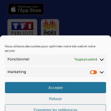
RÉGIE PUBLICITAIRE
Nous utilisons des cookies pour optimiser notre site web et notre
service.
Fonctionnel
Toujours activé
LES EXCLUS
KISS FM
DANS VOTRE
BOÎTE MAIL!
Marketing
Market
S'ABONNER
Accepter
Refuser
MENTIONS LÉGALES
Enregistrer les préférences