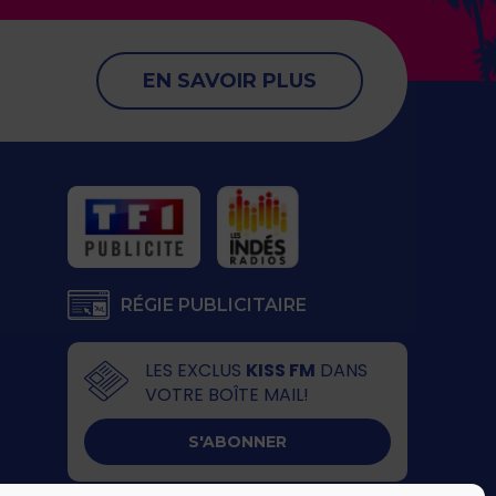
EN SAVOIR PLUS
RÉGIE PUBLICITAIRE
LES EXCLUS
KISS FM
DANS
VOTRE BOÎTE MAIL!
S'ABONNER