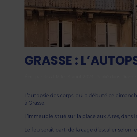
GRASSE : L’AUTOPS
Écrit par
Kiss FM
le
14 août 2023
. Publié dans
Drame
.
L’autopsie des corps, qui a débuté ce dimanche
à Grasse.
L’immeuble situé sur la place aux Aires, dans 
Le feu serait parti de la cage d’escalier selon 