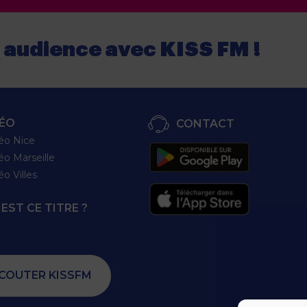
e audience
avec
KISS FM !
ÉO
CONTACT
éo Nice
éo Marseille
éo Villes
EST CE TITRE ?
COUTER KISSFM