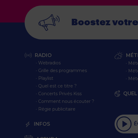
Boostez votr
RADIO
MÉT
∙ Webradios
∙ Mét
∙ Grille des programmes
∙ Mét
∙ Playlist
∙ Mét
∙ Quel est ce titre ?
QUEL 
∙ Concerts Privés Kiss
∙ Comment nous écouter ?
∙ Régie publicitaire
É
INFOS