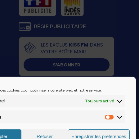
RÉGIE PUBLICITAIRE
LES EXCLUS
KISS FM
DANS
VOTRE BOÎTE MAIL!
S'ABONNER
 des cookies pour optimiser notre site web et notre service.
nel
Toujours activé
g
Marketin
pter
Refuser
Enregistrer les préférences