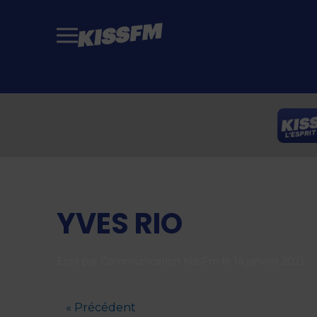
Passer au contenu principal
YVES RIO
Écrit par
Communication KissFm
le
14 janvier 2021
.
« Précédent