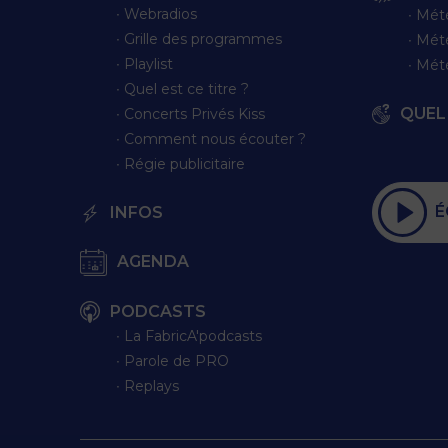
∙ Webradios
∙ Mét
∙ Grille des programmes
∙ Mét
∙ Playlist
∙ Mét
∙ Quel est ce titre ?
QUEL 
∙ Concerts Privés Kiss
∙ Comment nous écouter ?
∙ Régie publicitaire
É
INFOS
AGENDA
PODCASTS
∙ La FabricA'podcasts
∙ Parole de PRO
∙ Replays