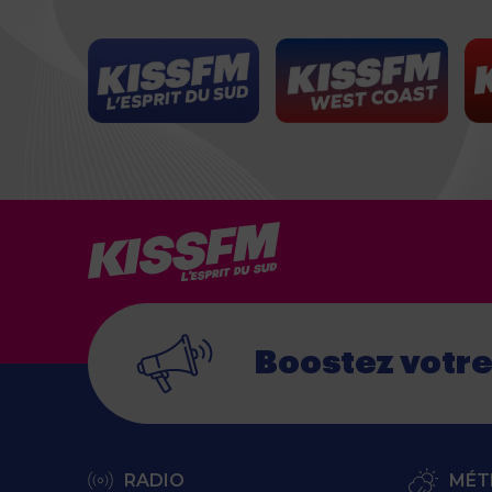
Boostez votr
RADIO
MÉT