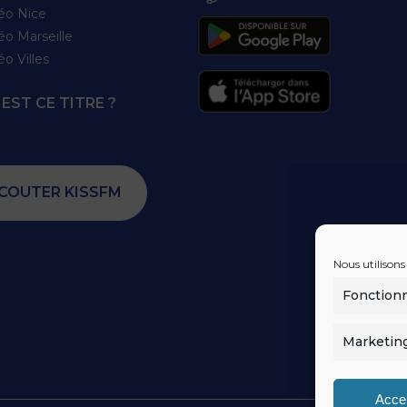
éo Nice
éo Marseille
éo Villes
EST CE TITRE ?
COUTER KISSFM
Nous utilisons
Fonction
Marketin
Acce