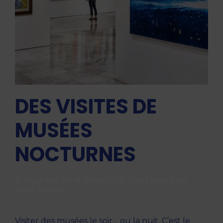
DES VISITES DE
MUSÉES
NOCTURNES
Écrit par
Kiss FM
le
12 mai 2023
. Publié dans
Bons
Plans
,
Culture
.
Visiter des musées le soir… ou la nuit. C’est le