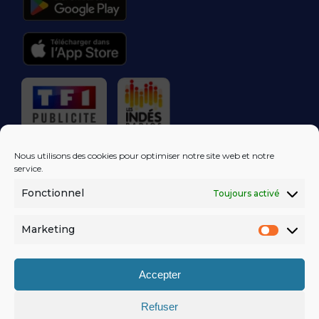
RÉGIE PUBLICITAIRE
Nous utilisons des cookies pour optimiser notre site web et notre
service.
Fonctionnel
Toujours activé
LES EXCLUS
KISS FM
DANS VOTRE
BOÎTE MAIL!
Marketing
Market
S'ABONNER
Accepter
Refuser