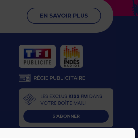
EN SAVOIR PLUS
RÉGIE PUBLICITAIRE
LES EXCLUS
KISS FM
DANS
VOTRE BOÎTE MAIL!
S'ABONNER