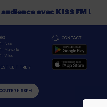
e audience
avec
KISS FM !
ÉO
CONTACT
éo Nice
éo Marseille
éo Villes
EST CE TITRE ?
COUTER KISSFM