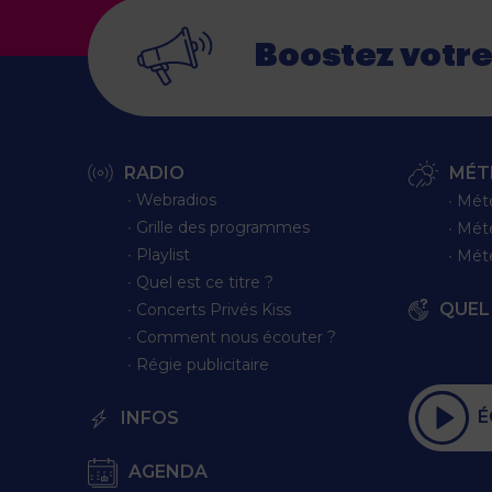
Boostez votr
RADIO
MÉT
∙ Webradios
∙ Mét
∙ Grille des programmes
∙ Mét
∙ Playlist
∙ Mét
∙ Quel est ce titre ?
QUEL 
∙ Concerts Privés Kiss
∙ Comment nous écouter ?
∙ Régie publicitaire
É
INFOS
AGENDA