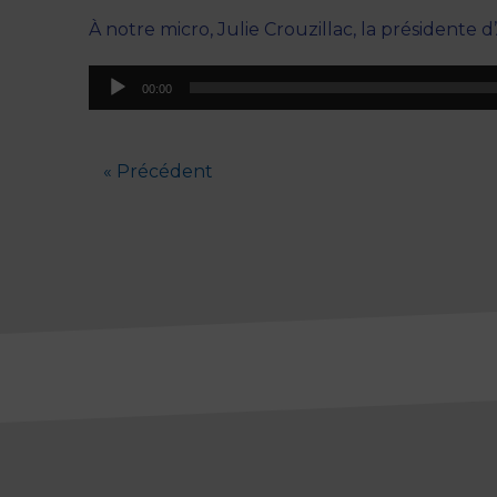
À notre micro, Julie Crouzillac, la présidente d
Lecteur
00:00
audio
« Précédent