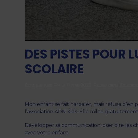
DES PISTES POUR 
SCOLAIRE
Écrit par
Kiss FM
le
11 mai 2023
. Publié dans
Éducati
Mon enfant se fait harceler, mais refuse d’en p
l’association ADN Kids. Elle milite gratuitemen
Développer sa communication, oser dire les chos
avec votre enfant.