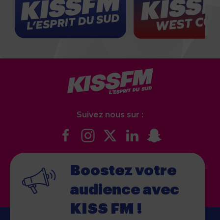
Suivez nous sur :
Boostez votre
audience
avec
KISS FM !