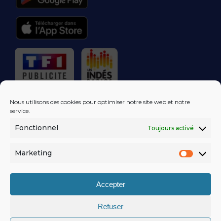
RÉGIE PUBLICITAIRE
Nous utilisons des cookies pour optimiser notre site web et notre
service.
Fonctionnel
Toujours activé
LES EXCLUS
KISS FM
DANS VOTRE
BOÎTE MAIL!
Marketing
Market
S'ABONNER
Accepter
Refuser
MENTIONS LÉGALES