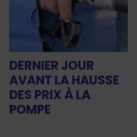
DERNIER JOUR
AVANT LA HAUSSE
DES PRIX À LA
POMPE
Écrit par
Communication KissFm
le
15 novembre 2022
.
Publié dans
Non classé
.