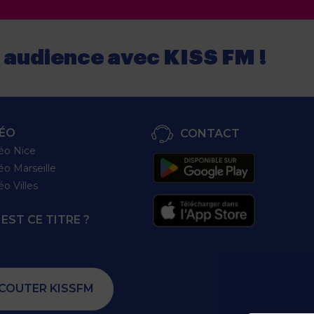
e audience
avec
KISS FM !
ÉO
CONTACT
éo Nice
éo Marseille
éo Villes
EST CE TITRE ?
COUTER KISSFM