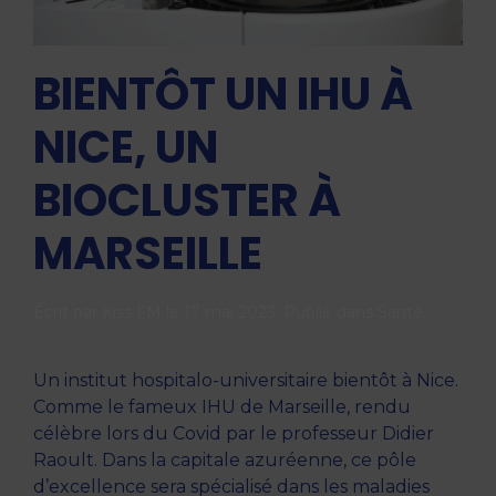
BIENTÔT UN IHU À
NICE, UN
BIOCLUSTER À
MARSEILLE
Écrit par
Kiss FM
le
17 mai 2023
. Publié dans
Santé
.
Un institut hospitalo-universitaire bientôt à Nice.
Comme le fameux IHU de Marseille, rendu
célèbre lors du Covid par le professeur Didier
Raoult. Dans la capitale azuréenne, ce pôle
d’excellence sera spécialisé dans les maladies