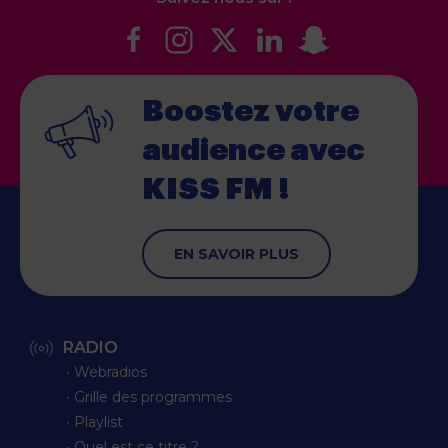
Boostez votre
audience
avec
KISS FM !
EN SAVOIR PLUS
RADIO
∙ Webradios
∙ Grille des programmes
∙ Playlist
∙ Quel est ce titre ?