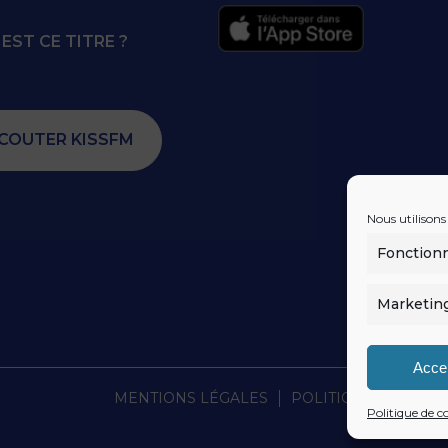
EST CE TITRE ?
COUTER KISSFM
Nous utilisons
Fonction
Marketin
Acce
MENTIONS LÉGALES
POLITIQUE DE CONF
Politique de c