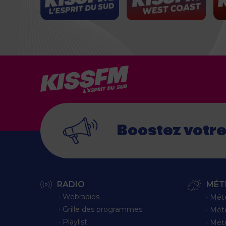
Boostez votr
RADIO
MÉT
∙ Webradios
∙ Mét
∙ Grille des programmes
∙ Mét
∙ Playlist
∙ Mét