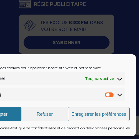
RÉGIE PUBLICITAIRE
LES EXCLUS
KISS FM
DANS
VOTRE BOÎTE MAIL!
S'ABONNER
 des cookies pour optimiser notre site web et notre service.
nel
Toujours activé
g
Marketin
pter
Refuser
Enregistrer les préférences
IDENTIALITÉ
© KISSFM
AGENCE EQUINOXAL
ookies
Politique de confidentialité et de protection des données personnelles