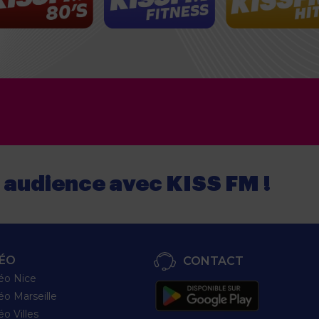
e audience
avec
KISS FM !
ÉO
CONTACT
éo Nice
éo Marseille
éo Villes