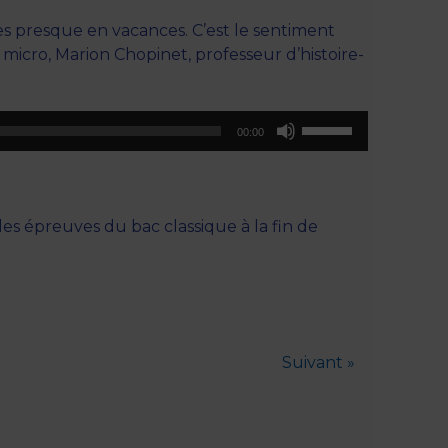
es presque en vacances. C’est le sentiment
micro, Marion Chopinet, professeur d’histoire-
Utilisez
00:00
les
flèches
haut/bas
pour
s épreuves du bac classique à la fin de
augmenter
ou
diminuer
le
volume.
Suivant »