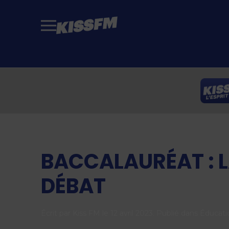
Passer au contenu principal
BACCALAURÉAT : 
DÉBAT
Écrit par
Kiss FM
le
12 avril 2023
. Publié dans
Éducati