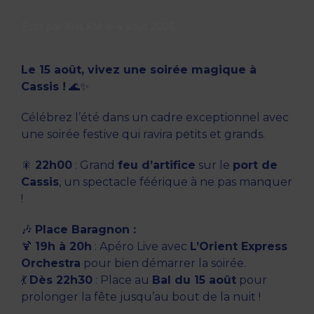
Écrit par
Kiss FM
le
4 août 2026
.
Le 15 août, vivez une soirée magique à
Cassis !
🌊✨
Célébrez l’été dans un cadre exceptionnel avec
une soirée festive qui ravira petits et grands.
🎇
22h00
: Grand
feu d’artifice
sur le
port de
Cassis
, un spectacle féérique à ne pas manquer
!
🎶
Place Baragnon :
🍹
19h à 20h
: Apéro Live avec
L’Orient Express
Orchestra
pour bien démarrer la soirée.
💃
Dès 22h30
: Place au
Bal du 15 août
pour
prolonger la fête jusqu’au bout de la nuit !