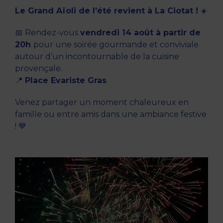
Le Grand Aïoli de l’été revient à La Ciotat !
☀️
📅 Rendez-vous
vendredi 14 août à
partir de
20h
pour une soirée gourmande et conviviale
autour d’un incontournable de la cuisine
provençale.
📍
Place Evariste Gras
Venez partager un moment chaleureux en
famille ou entre amis dans une ambiance festive
! 💙