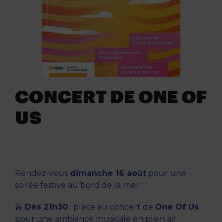
CONCERT DE ONE OF
US
Écrit par
Kiss FM
le
4 août 2026
.
Rendez-vous
dimanche 16 août
pour une
soirée festive au bord de la mer !
🎤
Dès 21h30
: place au concert de
One Of Us
pour une ambiance musicale en plein air.