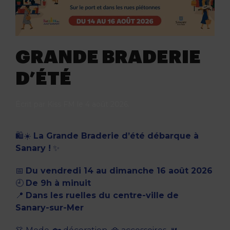
GRANDE BRADERIE
D’ÉTÉ
Écrit par
Kiss FM
le
4 août 2026
.
🛍️☀️
La Grande Braderie d’été débarque à
Sanary !
✨
📅
Du vendredi 14 au dimanche 16 août 2026
🕘
De 9h à minuit
📍
Dans les ruelles du centre-ville de
Sanary-sur-Mer