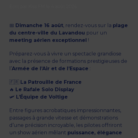
Écrit par
Kiss FM
le
4 août 2026
.
📅
Dimanche 16 août
, rendez-vous sur la
plage
du centre-ville du Lavandou
pour un
meeting aérien exceptionnel
!
Préparez-vous à vivre un spectacle grandiose
avec la présence de formations prestigieuses de
l’
Armée de l’Air et de l’Espace
:
🇫🇷
La Patrouille de France
🔥
Le Rafale Solo Display
🛩️
L’Équipe de Voltige
Entre figures acrobatiques impressionnantes,
passages à grande vitesse et démonstrations
d’une précision incroyable, les pilotes offriront
un show aérien mêlant
puissance, élégance