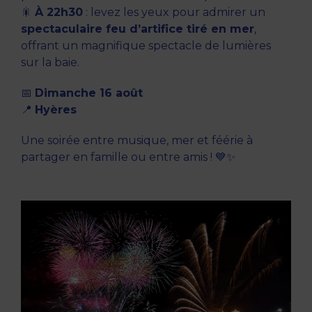
🎇
À 22h30
: levez les yeux pour admirer un
spectaculaire feu d’artifice tiré en mer
,
offrant un magnifique spectacle de lumières
sur la baie.
📅
Dimanche 16 août
📍
Hyères
Une soirée entre musique, mer et féérie à
partager en famille ou entre amis ! 💙✨