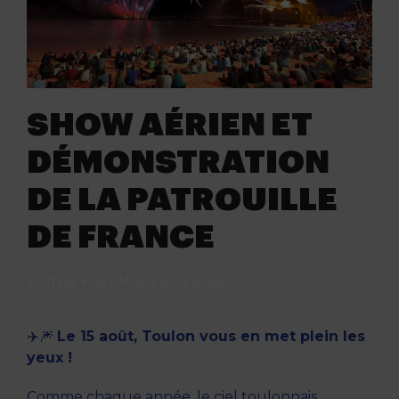
SHOW AÉRIEN ET
DÉMONSTRATION
DE LA PATROUILLE
DE FRANCE
Écrit par
Kiss FM
le
4 août 2026
.
✈️🎆
Le 15 août, Toulon vous en met plein les
yeux !
Comme chaque année, le ciel toulonnais