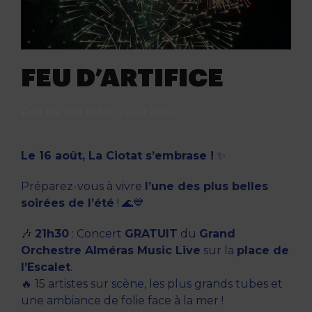
FEU D’ARTIFICE
Écrit par
Kiss FM
le
4 août 2026
.
Le 16 août, La Ciotat s’embrase !
✨
Préparez-vous à vivre
l’une des plus belles
soirées de l’été
! 🌊💙
🎶
21h30
: Concert
GRATUIT
du
Grand
Orchestre Alméras Music Live
sur la
place de
l’Escalet
.
🔥 15 artistes sur scène, les plus grands tubes et
une ambiance de folie face à la mer !