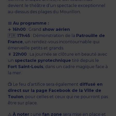
devient le théâtre d’un spectacle exceptionnel
au-dessus des plages du Mourillon.
📅
Au programme :
✈️
16h00
: Grand
show aérien
🇫🇷
17h45
: Démonstration de la
Patrouille de
France
, un rendez-vous incontournable qui
émerveille petits et grands.
🎇
22h00
: La journée se clôture en beauté avec
un
spectacle pyrotechnique
tiré depuis le
Fort Saint-Louis
, dans un cadre magique face à
la mer.
📺 Le feu d’artifice sera également
diffusé en
direct sur la page Facebook de la Ville de
Toulon
, pour celles et ceux qui ne pourront pas
être sur place.
⚠️
À noter :
une
fan zone
sera mise en place et