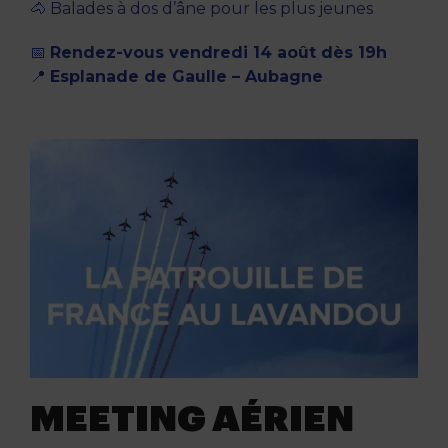
🐴 Balades à dos d’âne pour les plus jeunes
📅
Rendez-vous vendredi 14 août dès 19h
📍
Esplanade de Gaulle – Aubagne
MEETING AÉRIEN