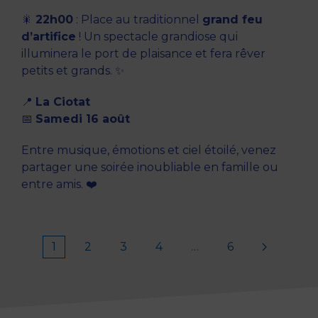
🎇
22h00
: Place au traditionnel
grand feu
d’artifice
! Un spectacle grandiose qui
illuminera le port de plaisance et fera rêver
petits et grands. ✨
📍
La Ciotat
📅
Samedi 16 août
Entre musique, émotions et ciel étoilé, venez
partager une soirée inoubliable en famille ou
entre amis. ❤️
1
2
3
4
…
6