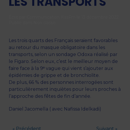
LES TRANSPORTS
Écrit par
Communication KissFm
le
13 décembre 2022
.
Publié dans
Non classé
.
Les trois quarts des Français seraient favorables
au retour du masque obligatoire dans les
transports, selon un sondage Odoxa réalisé par
le Figaro. Selon eux, c’est le meilleur moyen de
faire face à la 9ᵉ vague qui vient s’ajouter aux
épidémies de grippe et de bronchiolite.
De plus, 66 % des personnes interrogées sont
particulièrement inquiètes pour leurs proches à
l’approche des fêtes de fin d’année.
Daniel Jacomella ( avec Nafissa Idelkadi)
« Précédent
Suivant »