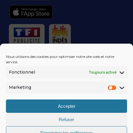
RÉGIE PUBLICITAIRE
Nous utilisons des cookies pour optimiser notre site web et notre
service.
Fonctionnel
Toujours activé
LES EXCLUS
KISS FM
DANS VOTRE
BOÎTE MAIL!
Marketing
Market
S'ABONNER
Accepter
Refuser
MENTIONS LÉGALES
Enregistrer les préférences