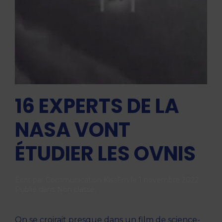
16 EXPERTS DE LA
NASA VONT
ÉTUDIER LES OVNIS
Écrit par
Communication KissFm
le
1 novembre 2022
.
Publié dans
Non classé
.
On se croirait presque dans un film de science-