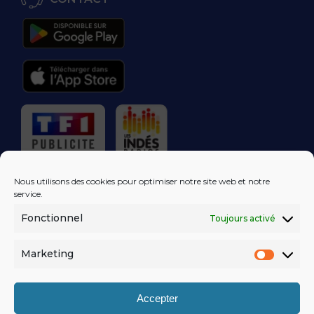
RÉGIE PUBLICITAIRE
Nous utilisons des cookies pour optimiser notre site web et notre
service.
Fonctionnel
Toujours activé
LES EXCLUS
KISS FM
DANS VOTRE
BOÎTE MAIL!
Marketing
Market
S'ABONNER
Accepter